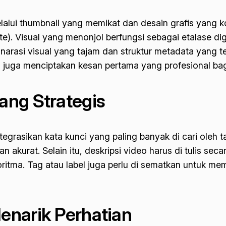
lalui
thumbnail
yang memikat dan desain grafis yang k
te
). Visual yang menonjol berfungsi sebagai etalase d
rasi visual yang tajam dan struktur metadata yang te
i juga menciptakan kesan pertama yang profesional ba
ang Strategis
rasikan kata kunci yang paling banyak di cari oleh tar
akurat. Selain itu, deskripsi video harus di tulis se
goritma. Tag atau label juga perlu di sematkan untuk me
enarik Perhatian