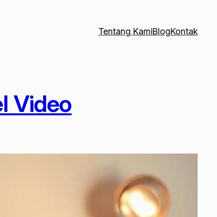
Tentang Kami
Blog
Kontak
l Video