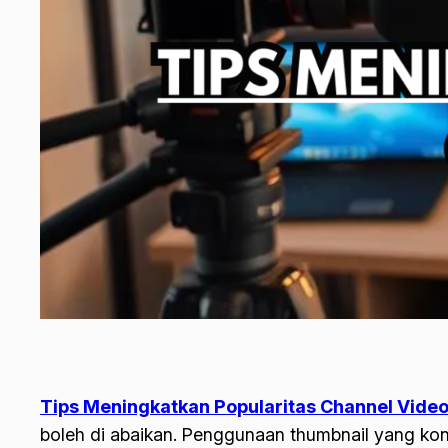
Tips Meningkatkan Popularitas Channel Vide
boleh di abaikan. Penggunaan thumbnail yang ko