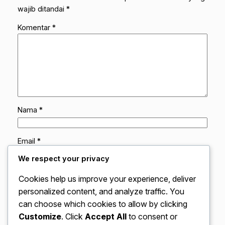
wajib ditandai
*
Komentar
*
Nama
*
Email
*
We respect your privacy
Situs Web
Cookies help us improve your experience, deliver
personalized content, and analyze traffic. You
can choose which cookies to allow by clicking
Simpan nama, email, dan situs web saya pada
peramban ini untuk komentar saya berikutnya.
Customize
. Click
Accept All
to consent or