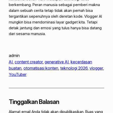
berkembang. Peran manusia sebagai pemberi makna
dalam sebuah cerita tetap tidak akan pernah bisa
tergantikan sepenuhnya oleh deretan kode. Vlogger AI
mungkin bisa mendominasi layar gadget kita. Tetapi
detak jantung dan emosi yang tulus hanya bisa datang
dari sesama manusia.
admin
AI
, 
content creator
, 
generative AI
, 
kecerdasan
buatan
, 
otomatisasi konten
, 
teknologi 2026
, 
vlogger
, 
YouTuber
Tinggalkan Balasan
Alamat email Anda tidak akan dipublikasikan.
Ruas yang