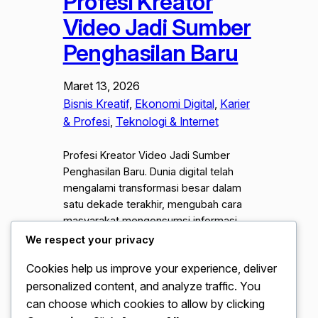
Profesi Kreator
Video Jadi Sumber
Penghasilan Baru
Maret 13, 2026
Bisnis Kreatif
, 
Ekonomi Digital
, 
Karier
& Profesi
, 
Teknologi & Internet
Profesi Kreator Video Jadi Sumber
Penghasilan Baru. Dunia digital telah
mengalami transformasi besar dalam
satu dekade terakhir, mengubah cara
masyarakat mengonsumsi informasi
dan hiburan. Dahulu, menjadi seorang
We respect your privacy
pembuat konten di anggap hanya
Cookies help us improve your experience, deliver
sekadar hobi sampingan untuk mengisi
personalized content, and analyze traffic. You
waktu luang. Namun, saat ini, fenomena
tersebut telah bergeser secara
can choose which cookies to allow by clicking